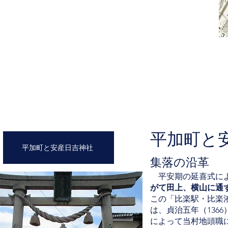
平加町と
平加町と安産日吉神社
集落の沿革
平安期の延喜式によ
がて田上、横山に通
この「比楽駅・比楽
は、貞治五年（136
によって当村地頭職