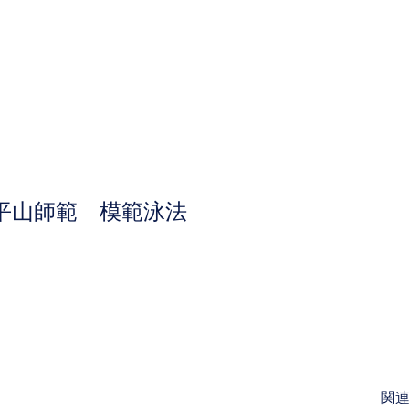
​平山師範 模範泳法
​​