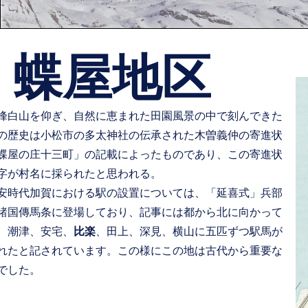
蝶屋地区
霊峰白山を仰ぎ、自然に恵まれた田園風景の中で刻んできた
の歴史は小松市の多太神社の伝承された木曽義仲の寄進状
蝶屋の庄十三町」の記載によったものであり、この寄進状
字が村名に採られたと思われる。
時代加賀における駅の設置については、「延喜式」兵部
諸国傳馬条に登場しており、記事には都から北に向かって
倉、潮津、安宅、
比楽
、田上、深見、横山に五匹ずつ駅馬が
れたと記されています。この様にこの地は古代から重要な
でした。