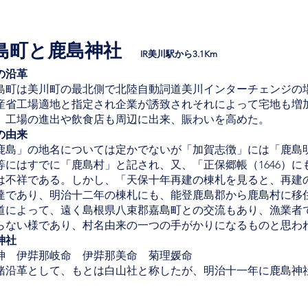
島町と鹿島神社
IR美川駅から3.1Km
の沿革
町は美川町の最北側で北陸自動詞道美川インターチェンジの
産省工場適地と指定され企業が誘致されそれによって宅地も増
。工場の進出や飲食店も周辺に出来、賑わいを高めた。
の由来
島」の地名については定かでないが「加賀志徴」には「鹿島
等にはすでに「鹿島村」と記され、又、「正保郷帳（1646）
は不祥である。しかし、「天保十年再建の棟札を見ると、再建
達であり、明治十二年の棟札にも、能登鹿島郡から鹿島村に移
道によって、遠く島根県八束郡嘉島町との交流もあり、漁業者
らない様であり、村名由来の一つの手がかりになるものと思わ
神社
神 伊弉那岐命 伊弉那美命 菊理媛命
沿革として、もとは白山社と称したが、明治十一年に鹿島神
。