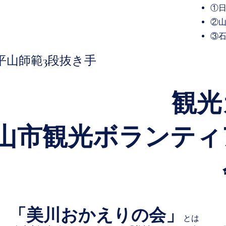
①
③
​平山師範3段抜き手
観
白山市観光ボランテ
「美川おかえりの会」
とは