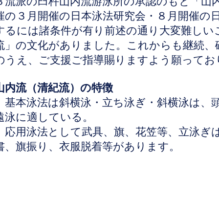
３流派の臼杵山内流游泳所の承認のもと「山
催の３月開催の日本泳法研究会・８月開催の
するには諸条件が有り前述の通り大変難しい
流」の文化がありました。これからも継続、
のうえ、ご支援ご指導賜りますよう願ってお
山内流（清紀流）の特徴
基本泳法は斜横泳・立ち泳ぎ・斜横泳は、頭
遠泳に適している。
応用泳法として武具、旗、花笠等、立泳ぎは
書、旗振り、衣服脱着等があります。