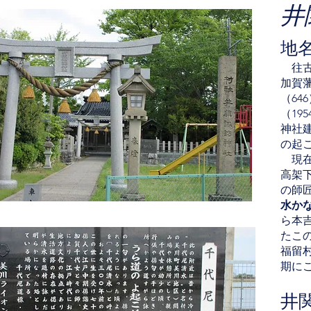
井
地
往古
加賀
（6
（1
神社
の起
現在
高架
の師
水か
ら本
たこ
福留
期に
井