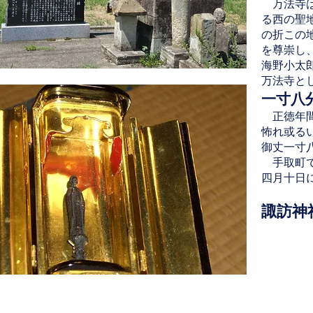
万法寺は
る西の聖
の折この
を尊崇し
海野小太
万法寺と
一寸八
正徳年間
怖れ或る
御丈一寸
手取町で
四月十日
諏訪神