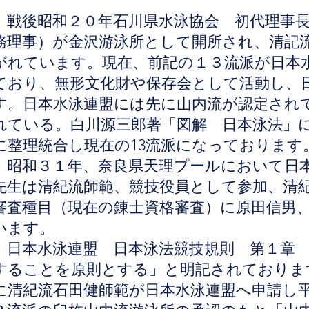
戦後昭和２０年石川県水泳協会 初代理事長
務理事）が金沢游泳所として開所され、清記
がれています。現在、前記の１３流派が日本
ており、無形文化財や保存会として活動し、
す。日本水泳連盟には先に山内流が認定され
れている。白川源三郎著「図解 日本泳法」
に整理統合し現在の13流派になっておりま
昭和３１年、奈良県天理プールにおいて日本
先生は清紀流師範、競技役員として参加、清
審査種目（現在の錬士資格審査）に原田信男
います。
日本水泳連盟 日本泳法競技規則 第１章 
することを原則とする」と明記されておりま
に清紀流石田健師範が日本水泳連盟へ申請し