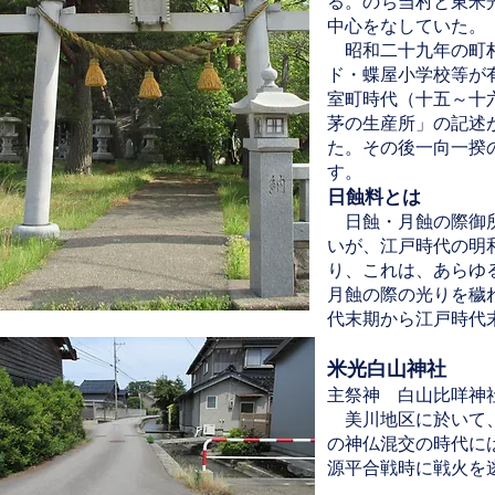
る。のち当村と東米
中心をなしていた。
昭和二十九年の町村
ド・蝶屋小学校等が
室町時代（十五～十
茅の生産所」の記述
た。その後一向一揆
す。
日蝕料とは
日蝕・月蝕の際御所
いが、江戸時代の明
り、これは、あらゆ
月蝕の際の光りを穢
代末期から江戸時代
米光白山神社
主祭神 白山比咩神
美川地区に於いて、
の神仏混交の時代に
源平合戦時に戦火を