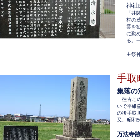
神社
「井関
村の
霊を
に勤
る。
主祭
手取
集落の
往古この
いで平維
の後手取
又、昭和
万法寺