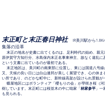
末正町と末正春日神社
IR美川駅から1.8K
集落の沿革
末正の地名が史書に出てくるのは、足利時代の始め、親元
原伊賀守方知行分、水島保内末正名事東神主、故なく違乱に
という文書に出ているのが最初である。
末正地区は、美川町の南東部に位置し、東には国道八号線
又、天候の良い日には白山連邦が美しく展望でき、心の休ま
い所であり、のどかな町中に、新幹線高架が設けられ景観が
蝶屋地区にはボランティア「櫻もりの会」が早咲き桜（河
樹しています。末正町には桜並木の中に咄家「
林家参平
」一
も見られる。