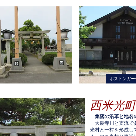
ボストンガー
西米光
集落の沿革と地名
大慶寺川と支流であ
光村と一村を形成し