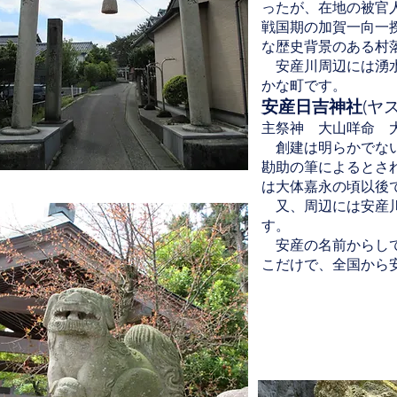
ったが、在地の被官
戦国期の加賀一向一
な歴史背景のある村
​ 安産川周辺には湧
かな町です。
安産日吉神社
(ヤ
主祭神 大山咩命 
創建は明らかでない
勘助の筆によるとさ
は大体嘉永の頃以後
又、周辺には安産川
す。
​ 安産の名前から
こだけで、全国から