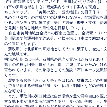
白山市観光ボランティアガイド「美川おかえりの会」は、
山市の美川地域を中心に観光案内やガイド案内を実施し、
ち歩きマップ」・「美川の歴史・観光物語」の冊子作り・
ちめぐり双六」の作成などの活動をしながら、地域貢献を
いるボランティア団体です。美川の観光・歴史・文化・伝
ど発掘・発信し地域の活性化を目指しています。
白山市美川地域は金沢市の西南に位置し、金沢駅よりIＲ
美川駅まで普通列車で約20分、小松空港より車にて約20分
の位置にあります。
​ 藩政期には北前船の寄港地として大いに繁栄し、歴史・
んだ地域です。
明治の初期には一時、石川県の県庁が置かれた時期もあり
県」の名称は旧美川町が「石川郡」に属していたため付けら
言われています。その象徴としての施設「石川ルーツ交流
ります。
​ 歴史あるお祭「おかえり祭」をはじめ、猛毒のふぐの卵
けで食品化する伝統食品加工や、仏壇・刺繍・などの伝統
んな町です。
​ また、手取川の河口付近は自然環境が豊で霊峰白山を源
富な地下水が湧き出る地域でもあり、食べ物が美味しく、
種類が豊富で野鳥・魚類など多種多様の生物が見られると