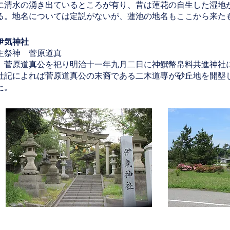
に清水の湧き出ているところが有り、昔は蓮花の自生した湿地
る。地名については定説がないが、蓮池の地名もここから来た
伊気神社
主祭神 菅原道真
菅原道真公を祀り明治十一年九月二日に神饌幣帛料共進神社
社記によれば菅原道真公の末裔である二木道専が砂丘地を開墾
た。