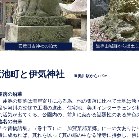
安産日吉神社の狛犬
道専山城跡から出土
​蓮池町と伊気神社
IR美川駅から2.1Km
集落の沿革
蓮池の集落は海岸寄りにある為、他の集落に比べて土地は狭く
設や河川の改修で工場の進出、住宅地、美川インターチェンジ
れ活気が出てくる。公園内の、前川に架かる話題性のある朱色
地名の由来
「今昔物語集」（巻十五）に「加賀某郡某郷」に一の女ありけ
時に成ぬれば、其れを以って其の郡の中なる諸寺に持参し、佛