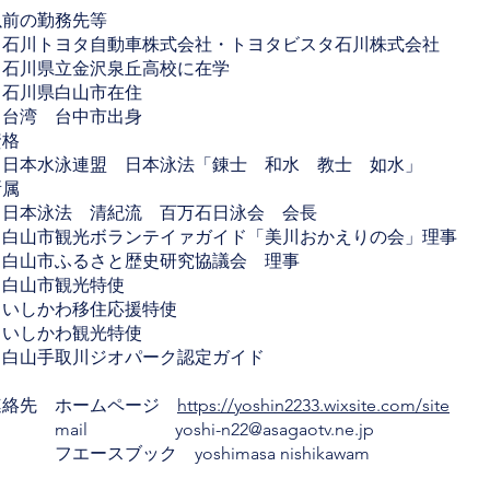
以前の勤務先等
石川トヨタ自動車株式会社・トヨタビスタ石川株式会社
石川県立金沢泉丘高校に在学
石川県白山市在住
台湾 台中市出身
資格
日本水泳連盟 日本泳法「錬士 和水 教士 如水」
所属
日本泳法 清紀流 百万石日泳会 会長
白山市観光ボランテイァガイド「美川おかえりの会」理事
白山市ふるさと歴史研究協議会 理事
白山市観光特使
いしかわ移住応援特使
いしかわ観光特使
白山手取川ジオパーク認定ガイド
連絡先 ホームページ
https://yoshin2233.wixsite.com/site
mail
yoshi-n22@asagaotv.ne.jp
 フエースブック yoshimasa nishikawam