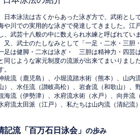
日本泳法の紹介
日本泳法は古くからあった泳ぎ方で、武術として
海や川での実用的な泳ぎで発達してきました。江
し、武芸十八般の中に数えられ水練と呼ばれてい
又、武士のたしなみとして「一足・二水・三胆・
一足は健脚・二水は泳ぎ・ 三胆は精神力・四芸
と同じような家元制度の流派が出来てまいりまし
す。
神統流（鹿児島）、小堀流踏水術（熊本）、山内
山）、水任流（讃岐高松）、岩倉流（和歌山）、
観海流（伊勢津）、水府流水術（水戸）、向井流
水府流太田派（江戸）、私たちは山内流（清紀流
清記流「百万石日泳会」
の歩み